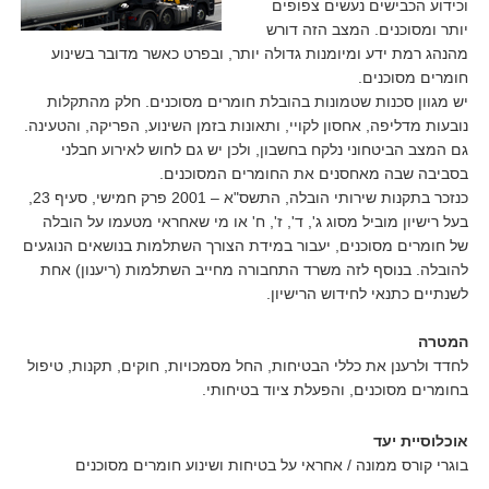
וכידוע הכבישים נעשים צפופים
יותר ומסוכנים. המצב הזה דורש
מהנהג רמת ידע ומיומנות גדולה יותר, ובפרט כאשר מדובר בשינוע
חומרים מסוכנים.
יש מגוון סכנות שטמונות בהובלת חומרים מסוכנים. חלק מהתקלות
נובעות מדליפה, אחסון לקויי, ותאונות בזמן השינוע, הפריקה, והטעינה.
גם המצב הביטחוני נלקח בחשבון, ולכן יש גם לחוש לאירוע חבלני
בסביבה שבה מאחסנים את החומרים המסוכנים.
כנזכר בתקנות שירותי הובלה, התשס"א – 2001 פרק חמישי, סעיף 23,
בעל רישיון מוביל מסוג ג', ד', ז', ח' או מי שאחראי מטעמו על הובלה
של חומרים מסוכנים, יעבור במידת הצורך השתלמות בנושאים הנוגעים
להובלה. בנוסף לזה משרד התחבורה מחייב השתלמות (ריענון) אחת
לשנתיים כתנאי לחידוש הרישיון.
המטרה
לחדד ולרענן את כללי הבטיחות, החל מסמכויות, חוקים, תקנות, טיפול
בחומרים מסוכנים, והפעלת ציוד בטיחותי.
אוכלוסיית יעד
בוגרי קורס ממונה / אחראי על בטיחות ושינוע חומרים מסוכנים