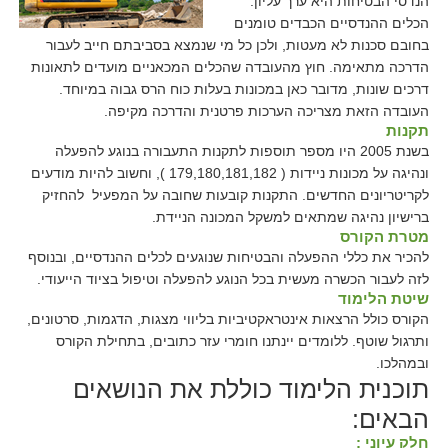
הנדסי הבטיחות היא ערך עליון.
הכלים ההנדסיים הכבדים טומנים
בחובם סכנות לא מעטות, ולכן כל מי שנמצא בסביבתם חייב לעבור
הדרכה מתאימה. חוץ מהעובדה שהכלים המכאניים מועדים לתאונות
דרכים שונות, מדובר כאן במכונות בעלות כוח הרס גבוה במיוחד.
העובדה הזאת מצריכה הערכות פרטנית והדרכה מקיפה.
תקנות
בשנת 2005 היו מספר תוספות לתקנות התעבורה בנוגע להפעלה
ונהיגה על מכונות ניידות ( 179,180,181,182 ), וחשוב להיות מודעים
לקריטריונים החדשים. התקנות קובעות שחובה על המפעיל להחזיק
ברישיון נהיגה שמתאים למשקל המכונה הניידת.
מטרת הקורס
להכיר את כללי ההפעלה והבטיחות שנוגעים לכלים ההנדסיים, ובנוסף
לזה לעבור הכשרה מעשית בכל הנוגע להפעלה וטיפול בציוד הייעודי.
שיטת הלימוד
הקורס כולל הרצאות אינטראקטיביות בליווי מצגות, הדגמות, סרטונים,
ותרגול שוטף. ללומדים יינתנו חומרי עזר כתובים, בתחילת הקורס
ובמהלכו.
תוכנית הלימוד כוללת את הנושאים
הבאים:
חלק עיוני :