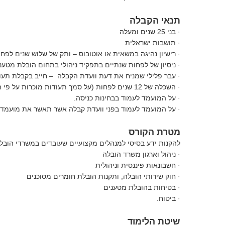
תנאי הקבלה
· בני 25 שנים ומעלה
· תושבות ישראלית
· רישיון נהיגה במשאית או אוטובוס – ותק של שלוש שנים לפחו
· ניסיון של לפחות שנתיים בתפקיד ניהולי בתחום הובלת מטענ
· עבר פלילי שמניח את דעת וועדת הקבלה – חייב בקבלת תעוד
· השכלה של 12 שנים לפחות (על סמך תעודות מוכרות על פי הגדרות משרד החינוך).
· על המועמד לעמוד בבחינות כניסה.
· על המועמד לעמוד בפני וועדת קבלה אשר תאשר את מועמדות
מטרת הקורס
להקנות ידע בסיסי למנהלים מקצועיים שעובדים במשרדי הובלה
· ניהול וארגון משרד הובלה
· חשבונאות פיננסית וניהולית
· חוק שירותי הובלה, ותקנות הובלת חומרים מסוכנים
· בטיחות בהובלת מטענים
· ביטוח.
שיטת הלימוד