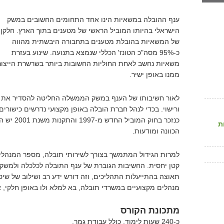
ענף ההובלה במשאיות הינו אחד התחומים החשובים במשק
הישראלי בהיותו המוביל הראשי של מטענים בתוך הארץ. חלקן
של המשאיות בהובלת מטענים בתחבורה היבשתית מהווה
כ-95% מסה"כ הטונז' הכללי שנמצא בתנועה. שינוע בעזרת
משאיות נחשב לאחת החוליות החשובות ביותר בשרשרת הייצור
ממנו באופן ישיר.
לאור חשיבותו של הענף במשק הממשלה החליטה להסדיר את הפ
ורישוי. בכדי לנהל חברת הובלה באופן מקצועי נדרשים כישורי
כנזכר בחוק 
ת
הכוונה ומודעות.
למרות הגידול המתמשך בצורך לשירותי תובלה, מספר המנהלי
קטן יחסית. החשיבות הגוברת של ענף התובלה לכלכלה ולמשק, 
תאוצה בהתייעלות התהליכים, וזה דורש ידע רב ושילוב של שיט
מנהלים מקצועיים במשרדי תובלה, בא למלא ולו באופן חלקי, 
מתכונת הקורס
כ-240 שעות לימוד, כולל עבודת גמר.